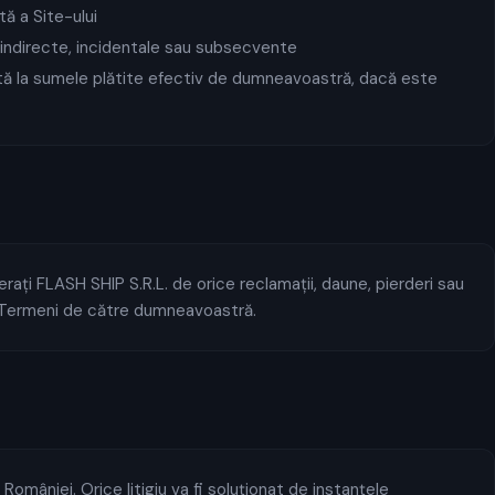
ă a Site-ului
 indirecte, incidentale sau subsecvente
tă la sumele plătite efectiv de dumneavoastră, dacă este
rați FLASH SHIP S.R.L. de orice reclamații, daune, pierderi sau
or Termeni de către dumneavoastră.
României. Orice litigiu va fi soluționat de instanțele