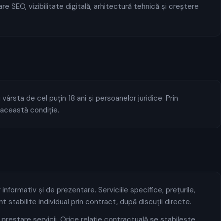
e SEO, vizibilitate digitală, arhitectură tehnică și creștere
vârsta de cel puțin 18 ani și persoanelor juridice. Prin
i această condiție.
informativ și de prezentare. Serviciile specifice, prețurile,
t stabilite individual prin contract, după discuții directe.
prestare servicii. Orice relație contractuală se stabilește