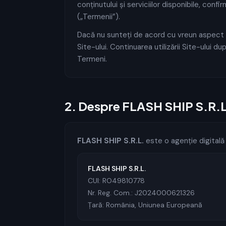
conținutului și serviciilor disponibile, confi
(„Termenii”).
Dacă nu sunteți de acord cu vreun aspect a
Site-ului. Continuarea utilizării Site-ului 
Termeni.
2
.
Despre FLASH SHIP S.R.L
FLASH SHIP S.R.L.
este o agenție digitală 
FLASH SHIP S.R.L.
CUI: RO49810778
Nr. Reg. Com.: J2024000621326
Țară: România, Uniunea Europeană