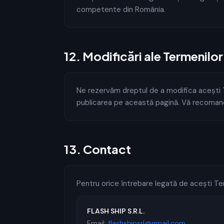
competente din România.
12
.
Modificări ale Termenilor
Ne rezervăm dreptul de a modifica acești T
publicarea pe această pagină. Vă recomand
13
.
Contact
Pentru orice întrebare legată de acești Te
FLASH SHIP S.R.L.
Email:
flashshipsrl@gmail.com