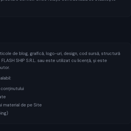
ticole de blog, grafică, logo-uri, design, cod sursă, structură
FLASH SHIP S.R.L. sau este utilizat cu licență, și este
autor.
labil:
conținutului
ate
ui material de pe Site
ing)