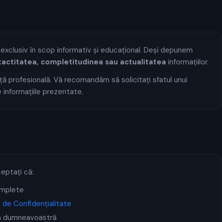
 exclusiv în scop informativ și educațional. Deși depunem
actitatea, completitudinea sau actualitatea
informațiilor.
ță profesională. Vă recomandăm să solicitați sfatul unui
e informațiile prezentate.
ceptați că:
omplete
ii de Confidențialitate
ea dumneavoastră