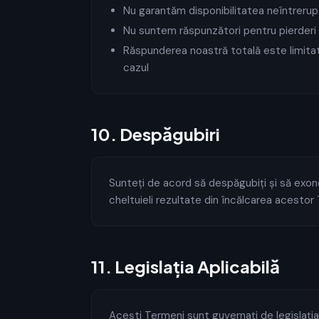
Nu garantăm disponibilitatea neîntrerupt
Nu suntem răspunzători pentru pierderi
Răspunderea noastră totală este limita
cazul
10
.
Despăgubiri
Sunteți de acord să despăgubiți și să exone
cheltuieli rezultate din încălcarea acest
11
.
Legislația Aplicabilă
Acești Termeni sunt guvernați de legislația 