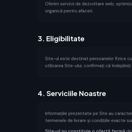
Oferim servicii de dezvoltare web, optimizar
organică pentru afaceri.
3
.
Eligibilitate
Site-ul este destinat persoanelor fizice cu 
utilizarea Site-ului, confirmați că îndepliniț
4
.
Serviciile Noastre
Informațiile prezentate pe Site au caracter 
termenele de livrare și condițiile exacte sun
Site-ul nu constituie o ofertă fermă
de 