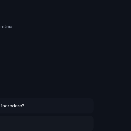
omânia
e încredere?