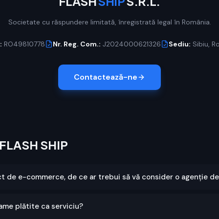
FLASH
SHIP
S.R.L.
Societate cu răspundere limitată, înregistrată legal în România.
:
RO49810778
Nr. Reg. Com.:
J2024000621326
Sediu:
Sibiu, R
Contactează-ne
e FLASH SHIP
ct de e-commerce, de ce ar trebui să vă consider o agenție d
lame plătite ca serviciu?