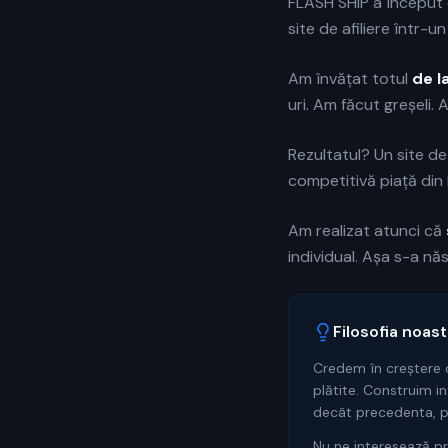
FLASH SHIP a început
site de afiliere într-u
Am învățat totul
de l
uri. Am făcut greșeli.
Rezultatul? Un site d
competitivă piață din
Am realizat atunci că
individual. Așa s-a nă
Filosofia noast
Credem în creștere o
plătite. Construim i
decât precedenta, p
Nu ne interesează pro