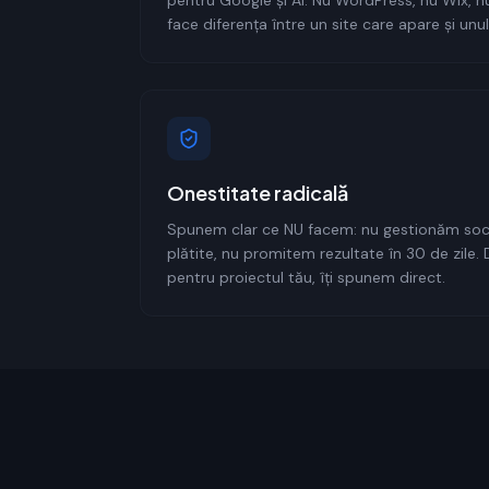
pentru Google și AI. Nu WordPress, nu Wix, n
face diferența între un site care apare și unu
Onestitate radicală
Spunem clar ce NU facem: nu gestionăm soc
plătite, nu promitem rezultate în 30 de zile.
pentru proiectul tău, îți spunem direct.