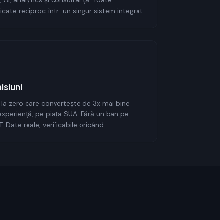
, AI, analytics și consultanță. Toate
icate reciproc într-un singur sistem integrat.
isiuni
e la zero care convertește de 3x mai bine
experiență, pe piața SUA. Fără un ban pe
 Date reale, verificabile oricând.