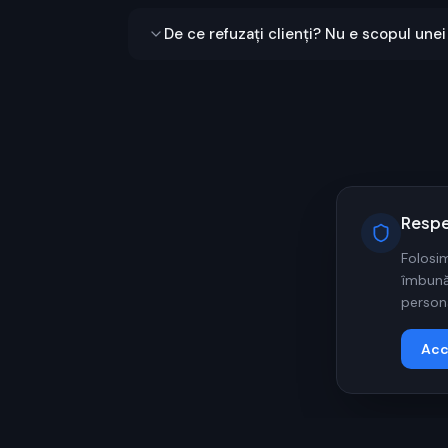
De ce refuzați clienți? Nu e scopul une
Respe
Folosim
îmbunăt
persona
Acc