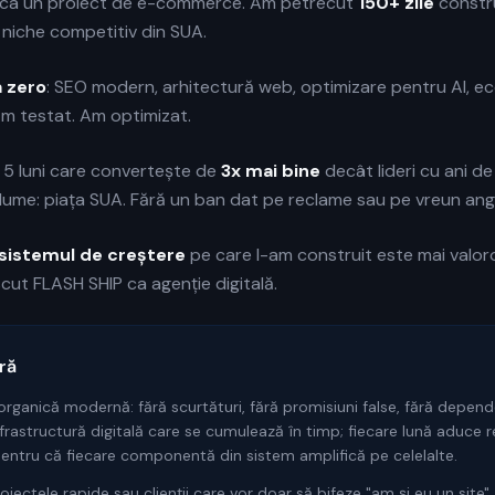
 ca un proiect de e-commerce. Am petrecut
150+ zile
constr
n niche competitiv din SUA.
a zero
: SEO modern, arhitectură web, optimizare pentru AI, e
 Am testat. Am optimizat.
e 5 luni care convertește de
3x mai bine
decât lideri cu ani de
 lume: piața SUA. Fără un ban dat pe reclame sau pe vreun anga
sistemul de creștere
pe care l-am construit este mai valo
scut FLASH SHIP ca agenție digitală.
ră
rganică modernă: fără scurtături, fără promisiuni false, fără depen
nfrastructură digitală care se cumulează în timp; fiecare lună aduce 
entru că fiecare componentă din sistem amplifică pe celelalte.
iectele rapide sau clienții care vor doar să bifeze "am și eu un site"