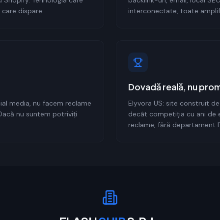
u Shopify. Tehnologia care
backlink-uri, email, local SEO
l care dispare.
interconectate, toate amplif
Dovadă reală, nu prom
ial media, nu facem reclame
Elyvora US: site construit d
 Dacă nu suntem potriviți
decât competiția cu ani de 
reclame, fără departament IT.