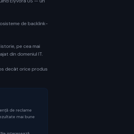
uind Elyvora US — un
cosisteme de backlink-
 istorie, pe cea mai
jat din domeniul IT.
ros decât orice produs
dență de reclame
rezultate mai bune
. Ne interesează