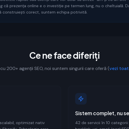
eg că prezența online e o investiție pe termen lung, nu o cheltuială. D
să construiești corect, suntem echipa potrivită.
Ce ne face diferiți
 cu 200+ agenții SEO, noi suntem singurii care oferă (
vezi toat
Sistem complet, nu ser
 scalabil, optimizat nativ
42 de servicii în 10 categori