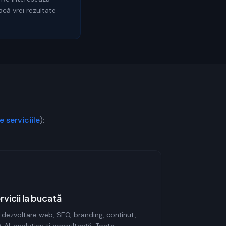
acă vrei rezultate
e serviciile
):
vicii la bucată
i: dezvoltare web, SEO, branding, conținut,