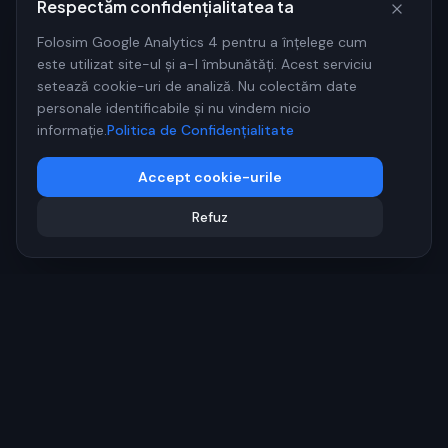
Respectăm confidențialitatea ta
Folosim Google Analytics 4 pentru a înțelege cum
este utilizat site-ul și a-l îmbunătăți. Acest serviciu
setează cookie-uri de analiză. Nu colectăm date
personale identificabile și nu vindem nicio
informație.
Politica de Confidențialitate
Accept cookie-urile
Refuz
FLASH
SHIP
Agenție digitală specializată în creștere organică, SEO modern
și vizibilitate digitală.
©
2026
FLASH SHIP S.R.L. Toate drepturile rezervate.