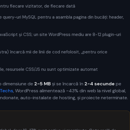
ntru fiecare vizitator, de fiecare dată
e query-uri MySQL pentru a asambla pagina din bucăți: header,
JavaScript și CSS; un site WordPress mediu are 8-12 plugin-uri
tra) încarcă mii de linii de cod nefolosit, „pentru orice
urile, resursele CSS/JS nu sunt optimizate automat
 o dimensiune de
2-5 MB
și se încarcă în
2-4 secunde
pe
Techs
, WordPress alimentează ~43% din web la nivel global,
bandonate, auto-instalate de hosting, și proiecte neterminate.