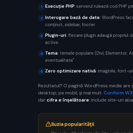
Execuție PHP
: serverul rulează cod PHP pe
1
Interogare bază de date
: WordPress fac
2
conținut, sidebar, footer
Plugin-uri
: fiecare plugin adaugă propriul 
3
active
Tema
: temele populare (Divi, Elementor, As
4
eventualitate"
Zero optimizare nativă
: imaginile, font-
5
Rezultatul? O pagină WordPress medie are
desktop; pe mobil, și mai mult.
Conform W3
dar
cifra e înșelătoare
: include site-uri a
Iluzia popularității