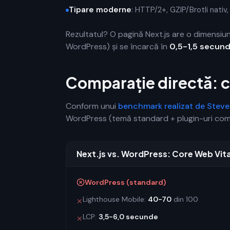
Tipare moderne
: HTTP/2+, GZIP/Brotli nativ
Rezultatul? O pagină Next.js are o dimensi
WordPress) și se încarcă în
0,5-1,5 secun
Comparație directă: ci
Conform unui
benchmark realizat de Stev
WordPress (temă standard + plugin-uri comun
Next.js vs. WordPress: Core Web Vita
WordPress (standard)
Lighthouse Mobile:
40-70
din 100
✕
LCP:
3,5-6,0 secunde
✕