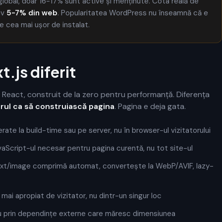
el global, doar 16-17% sunt active și menținute. Cota reală de
iv
5-7% din web
. Popularitatea WordPress nu înseamnă că e
e cea mai ușor de instalat.
.js diferit
React, construit de la zero pentru performanță. Diferența
orul ca să construiască pagina
. Pagina e deja gata.
erate la build-time sau pe server, nu în browser-ul vizitatorului
vaScript-ul necesar pentru pagina curentă, nu tot site-ul
xt/image comprimă automat, convertește la WebP/AVIF, lazy-
l mai apropiat de vizitator, nu dintr-un singur loc
, nu prin dependințe externe care măresc dimensiunea