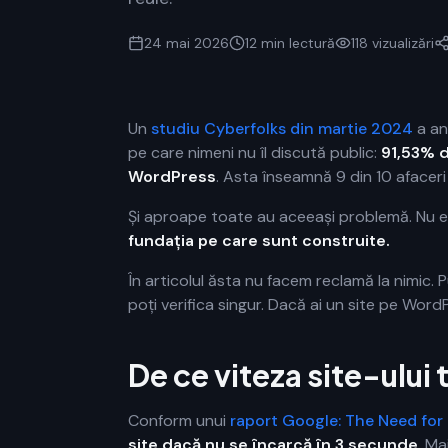
24 mai 2026
12 min
lectură
118
vizualizări
Un
studiu Cyberfolks din martie 2024
a an
pe care nimeni nu îl discută public:
91,53% d
WordPress
. Asta înseamnă 9 din 10 afaceri
Și aproape toate au aceeași problemă. Nu e d
fundația pe care sunt construite.
În articolul ăsta nu facem reclamă la nimic. P
poți verifica singur. Dacă ai un site pe Word
De ce viteza site-ului 
Conform unui
raport Google: The Need for
site dacă nu se încarcă în 3 secunde
. Ma