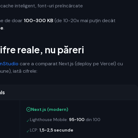
, cache inteligent, font-uri preîncărcate
une de doar
100-300 KB
(de 10-20x mai puțin decât
de
.
fre reale, nu păreri
enStudio
care a comparat Next.js (deploy pe Vercel) cu
e), iată cifrele:
ls
Next.js (modern)
Lighthouse Mobile:
95-100
din 100
✓
LCP:
1,5-2,5 secunde
✓