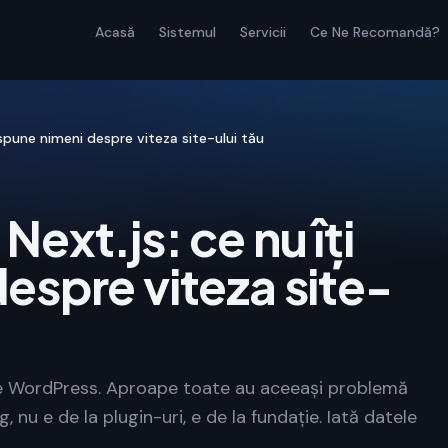
Acasă
Sistemul
Servicii
Ce Ne Recomandă?
 spune nimeni despre viteza site-ului tău
ext.js: ce nu îți
espre viteza site-
 pe WordPress. Aproape toate au aceeași problemă
, nu e de la plugin-uri, e de la fundație. Iată datele