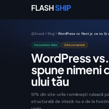
FLASH
SHIP
Acasă
Blog
WordPress vs. Next.js: ce nu îți
Dezvoltare Web
Recomandat
WordPress vs. N
spune nimeni d
ului tău
91% din site-urile românești rulează
structurală de viteză: nu e de la hosting
reale.