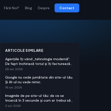
Fără Noi?
Blog
Despre
Contact
ARTICOLE SIMILARE
Agențiile îți vând „tehnologie modernă".
De fapt închiriază totul și îți facturează
ție.
28 iun. 2026
Google nu vede jumătate din site-ul tău.
Și AI-ul nu vede nimic.
18 iun. 2026
Imaginile de pe site-ul tău: de ce se
încarcă în 3 secunde și cum ar trebui să
se încarce în 0,3
2 iun. 2026