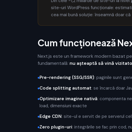
Din cele ~1,2 miliarde de site-uri la niv
site-uri WordPress funcționale: estimat
cea mai bună soluție: înseamnă doar că 
Cum funcționează Next
Next.js este un framework modern bazat pe 
fundamentală:
nu așteaptă să vină vizitat
Pre-rendering (SSG/SSR)
: paginile sunt gen
Code splitting automat
: se încarcă doar Ja
Optimizare imagine nativă
: componenta ne
load, dimensiuni exacte
Edge CDN
: site-ul e servit de pe serverul ce
Zero plugin-uri
: integrările se fac prin cod