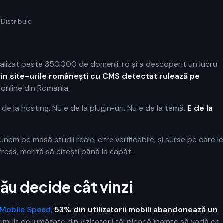
Distribuie
alizat peste 350.000 de domenii .ro și a descoperit un lucru
in site-urile românești cu CMS detectat rulează pe
 online din România.
e la hosting. Nu e de la plugin-uri. Nu e de la temă.
E de la
unem pe masă studii reale, cifre verificabile, și surse pe care le
Press, merită să citești până la capăt.
tău decide cât vinzi
 Mobile Speed
,
53% din utilizatorii mobili abandonează un
i mult de jumătate din vizitatorii tăi pleacă înainte să vadă ce