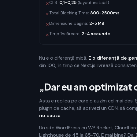
CLS:
0,1-0,25
(layout instabil)
✕
Total Blocking Time:
800-2500ms
✕
Dimensiune pagină:
2-5 MB
✕
Timp încărcare:
2-4 secunde
✕
Nu e o diferență mică.
E o diferență de gen
din 100, în timp ce Next.js livrează consis
„Dar eu am optimizat 
Asta e replica pe care o auzim cel mai des. Ș
plugin de cache, să activezi un CDN, să com
nu cauza
.
Un site WordPress cu WP Rocket, Cloudflare,
Lighthouse de 45 la 65-70. E mai bine? Da. 