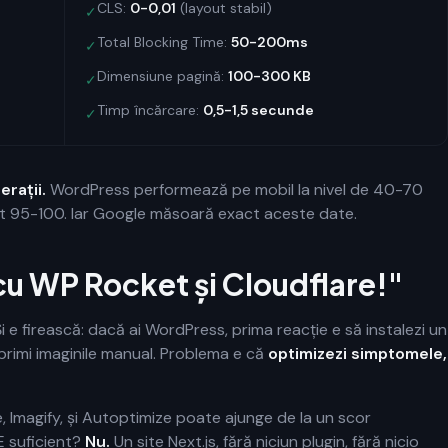
CLS:
0-0,01
(layout stabil)
✓
Total Blocking Time:
50-200ms
✓
Dimensiune pagină:
100-300 KB
✓
Timp încărcare:
0,5-1,5 secunde
✓
erații.
WordPress performează pe mobil la nivel de 40-70
tent 95-100. Iar Google măsoară exact aceste date.
cu WP Rocket și Cloudflare!"
i e firească: dacă ai WordPress, prima reacție e să instalezi un
primi imaginile manual. Problema e că
optimizezi simptomele,
 Imagify, și Autoptimize poate ajunge de la un scor
E suficient?
Nu.
Un site Next.js, fără niciun plugin, fără nicio