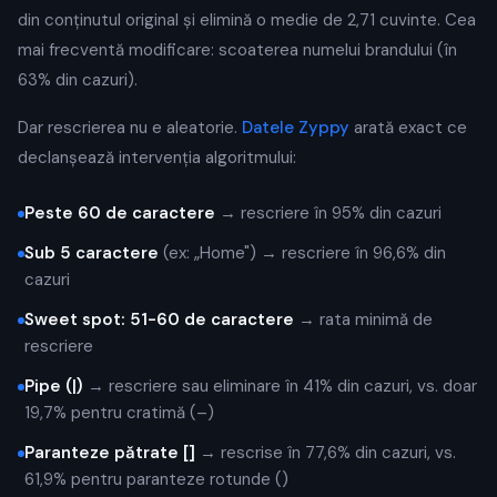
din conținutul original și elimină o medie de 2,71 cuvinte. Cea
mai frecventă modificare: scoaterea numelui brandului (în
63% din cazuri).
Dar rescrierea nu e aleatorie.
Datele Zyppy
arată exact ce
declanșează intervenția algoritmului:
Peste 60 de caractere
→ rescriere în 95% din cazuri
Sub 5 caractere
(ex: „Home") → rescriere în 96,6% din
cazuri
Sweet spot: 51-60 de caractere
→ rata minimă de
rescriere
Pipe (|)
→ rescriere sau eliminare în 41% din cazuri, vs. doar
19,7% pentru cratimă (–)
Paranteze pătrate []
→ rescrise în 77,6% din cazuri, vs.
61,9% pentru paranteze rotunde ()