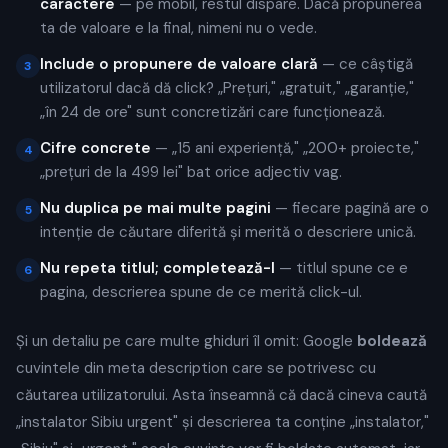
caractere
— pe mobil, restul dispare. Dacă propunerea
ta de valoare e la final, nimeni nu o vede.
Include o propunere de valoare clară
— ce câștigă
3
utilizatorul dacă dă click? „Prețuri," „gratuit," „garanție,"
„în 24 de ore" sunt concretizări care funcționează.
Cifre concrete
— „15 ani experiență," „200+ proiecte,"
4
„prețuri de la 499 lei" bat orice adjectiv vag.
Nu duplica pe mai multe pagini
— fiecare pagină are o
5
intenție de căutare diferită și merită o descriere unică.
Nu repeta titlul; completează-l
— titlul spune ce e
6
pagina, descrierea spune de ce merită click-ul.
Și un detaliu pe care multe ghiduri îl omit: Google
boldează
cuvintele din meta description care se potrivesc cu
căutarea utilizatorului. Asta înseamnă că dacă cineva caută
„instalator Sibiu urgent" și descrierea ta conține „instalator,"