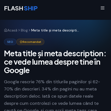
FLASH
SHIP
Acasă
Blog
Meta title și meta description: ce vede lumea despre tine în Google
SEO
Recomandat
Meta title și meta description:
ce vede lumea despre tine în
Google
Google rescrie 76% din titlurile paginilor și 62-
70% din descrieri. 34% din pagini nu au meta
description deloc. Iată ce spun datele reale
despre cum controlezi ce vede lumea când te
caută pe Google, și cum scrii meta tags care