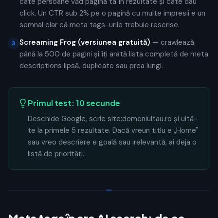
câte persoane văd pagina ta în rezultate și câte dau
click. Un CTR sub 2% pe o pagină cu multe impresii e un
semnal clar că meta tags-urile trebuie rescrise.
Screaming Frog (versiunea gratuită)
— crawlează
3
până la 500 de pagini și îți arată lista completă de meta
descriptions lipsă, duplicate sau prea lungi.
Primul test: 10 secunde
Deschide Google, scrie site:domeniultau.ro și uită-
te la primele 5 rezultate. Dacă vreun titlu e „Home"
sau vreo descriere e goală sau irelevantă, ai deja o
listă de priorități.