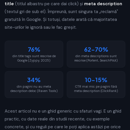
title
(titlul albastru pe care dai click) și
meta description
(textul gri de sub el). Împreună, sunt singura ta „reclamă"
gratuită în Google. Și totuși, datele arată că majoritatea
site-urilor le ignoră sau le fac greșit.
76%
62-70%
din title tags sunt rescrise de
din meta descriptions sunt
Google (Zyppy, 2025)
rescrise (Portent, SearchPilot)
34%
10-15%
din pagini nu au meta
CTR mai mic pe pagini fără
description deloc (Raven Tools)
meta description (ClickRank)
Acest articol nu e un ghid generic cu sfaturi vagi. E un ghid
practic, cu date reale din studii recente, cu exemple
concrete, și cu reguli pe care le poți aplica astăzi pe orice