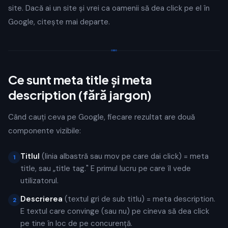
site. Dacă ai un site și vrei ca oamenii să dea click pe el în
Google, citește mai departe.
Ce sunt meta title și meta
description (fără jargon)
Când cauți ceva pe Google, fiecare rezultat are două
componente vizibile:
Titlul
(linia albastră sau mov pe care dai click) = meta
1
title, sau „title tag." E primul lucru pe care îl vede
utilizatorul.
Descrierea
(textul gri de sub titlu) = meta description.
2
E textul care convinge (sau nu) pe cineva să dea click
pe tine în loc de pe concurență.