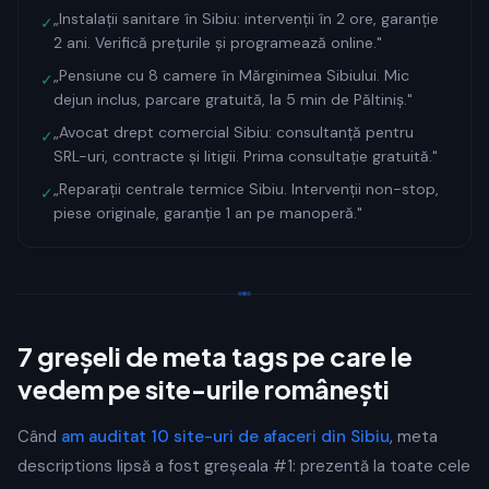
„Instalații sanitare în Sibiu: intervenții în 2 ore, garanție
✓
2 ani. Verifică prețurile și programează online."
„Pensiune cu 8 camere în Mărginimea Sibiului. Mic
✓
dejun inclus, parcare gratuită, la 5 min de Păltiniș."
„Avocat drept comercial Sibiu: consultanță pentru
✓
SRL-uri, contracte și litigii. Prima consultație gratuită."
„Reparații centrale termice Sibiu. Intervenții non-stop,
✓
piese originale, garanție 1 an pe manoperă."
7 greșeli de meta tags pe care le
vedem pe site-urile românești
Când
am auditat 10 site-uri de afaceri din Sibiu
, meta
descriptions lipsă a fost greșeala #1: prezentă la toate cele