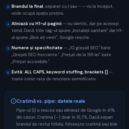
Brandul la final
, separat cu | sau – — nu la început,
3
unde ocupă spațiu prețios.
Aliniază cu H1-ul paginii
— nu identic, dar pe aceeași
4
temă. Dacă title tag-ul spune „Instalații sanitare" dar H1-
ul spune „Bine ați venit", Google rescrie.
Numere și specificitate
— „10 greșeli SEO" bate
5
„Greșeli SEO frecvente." „Prețuri de la 199 lei" bate
„Prețuri accesibile."
Evită: ALL CAPS, keyword stuffing, brackets []
—
6
toate cresc rata de rescriere semnificativ.
Cratimă vs. pipe: datele reale
Pipe-ul (|) e rescos sau eliminat de Google în 41%
din cazuri. Cratima (–) doar în 19,7%. Dacă separi
brandul de restul titlului, folosește cratimă sau linie