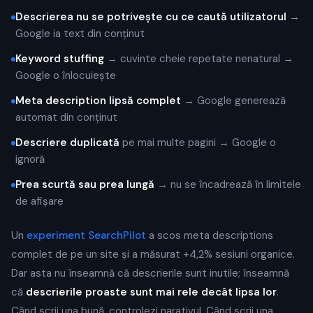
Descrierea nu se potrivește cu ce caută utilizatorul
→
Google ia text din conținut
Keyword stuffing
→ cuvinte cheie repetate nenatural →
Google o înlocuiește
Meta description lipsă complet
→ Google generează
automat din conținut
Descriere duplicată
pe mai multe pagini → Google o
ignoră
Prea scurtă sau prea lungă
→ nu se încadrează în limitele
de afișare
Un
experiment SearchPilot
a scos meta descriptions
complet de pe un site și a măsurat +4,2% sesiuni organice.
Dar asta nu înseamnă că descrierile sunt inutile; înseamnă
că
descrierile proaste sunt mai rele decât lipsa lor
.
Când scrii una bună, controlezi narativul. Când scrii una