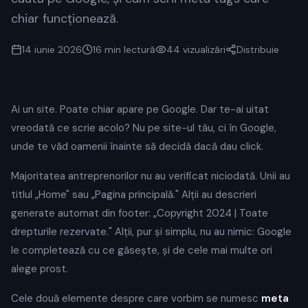
chiar funcționează.
14 iunie 2026
16 min
lectură
44
vizualizări
Distribuie
Ai un site. Poate chiar apare pe Google. Dar te-ai uitat
vreodată ce scrie acolo? Nu pe site-ul tău, ci în Google,
unde te văd oamenii înainte să decidă dacă dau click.
Majoritatea antreprenorilor nu au verificat niciodată. Unii au
titlul „Home" sau „Pagina principală." Alții au descrieri
generate automat din footer: „Copyright 2024 | Toate
drepturile rezervate." Alții, pur și simplu, nu au nimic: Google
le completează cu ce găsește, și de cele mai multe ori
alege prost.
Cele două elemente despre care vorbim se numesc
meta