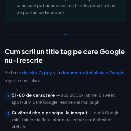
principale pot aduce mai mult trafic decât o lună
de postări pe Facebook.
Cum scrii un title tag pe care Google
nu-l rescrie
Pe baza
datelor Zyppy
și a
documentației oficiale Google
,
regulile sunt clare:
51-60 de caractere
— sub 600px lățime. E sweet
1
spot-ul în care Google rescrie cel mai puțin.
Cuvântul cheie principal la început
— dacă Google
2
taie, taie de la final. Informația importantă rămâne
vizibilă.