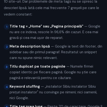
10 site-uri. Dar problemele de meta tags nu se opresc la
descrieri lipsă. Iată cele mai frecvente 7 greșeli pe care le
vedem constant:
Title tag = „Home" sau „Pagina principală"
— Google
1
nu are ce indexa, rescrie în 96,6% din cazuri. E cea mai
gravă și cea mai ușor de reparat.
Meta description lipsă
— Google ia text din footer, din
2
sidebar sau din primul paragraf. Rezultatul: un snippet
care nu spune nimic relevant.
Titlu duplicat pe toate paginile
— Numele firmei
3
copiat identic pe fiecare pagină. Google nu știe care
pagină e relevantă pentru ce căutare.
Keyword stuffing
— „instalator Sibiu instalator Sibiu
4
prețuri instalator" nu convinge pe nimeni; nici oamenii,
nici Google.
Title tag prea lung
— Peste 70 de caractere, Google îl