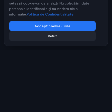
setează cookie-uri de analiză. Nu colectăm date
personale identificabile și nu vindem nicio
informație.
Politica de Confidențialitate
Accept cookie-urile
Refuz
FLASH
SHIP
Agenție digitală specializată în creștere organică, SEO modern
și vizibilitate digitală.
©
2026
FLASH SHIP S.R.L. Toate drepturile rezervate.
Legal