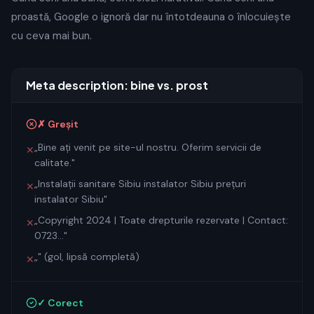
proastă, Google o ignoră dar nu întotdeauna o înlocuiește
cu ceva mai bun.
Meta description: bine vs. prost
✗ Greșit
„Bine ați venit pe site-ul nostru. Oferim servicii de
✕
calitate."
„Instalații sanitare Sibiu instalator Sibiu prețuri
✕
instalator Sibiu"
„Copyright 2024 | Toate drepturile rezervate | Contact:
✕
0723..."
„" (gol, lipsă completă)
✕
✓ Corect