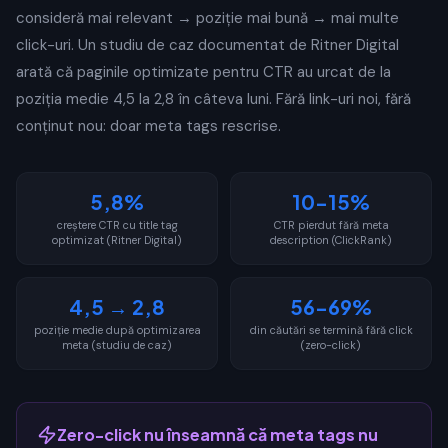
consideră mai relevant → poziție mai bună → mai multe
click-uri. Un studiu de caz documentat de Ritner Digital
arată că paginile optimizate pentru CTR au urcat de la
poziția medie 4,5 la 2,8 în câteva luni. Fără link-uri noi, fără
conținut nou: doar meta tags rescrise.
5,8%
10-15%
creștere CTR cu title tag
CTR pierdut fără meta
optimizat (Ritner Digital)
description (ClickRank)
4,5 → 2,8
56-69%
poziție medie după optimizarea
din căutări se termină fără click
meta (studiu de caz)
(zero-click)
Zero-click nu înseamnă că meta tags nu