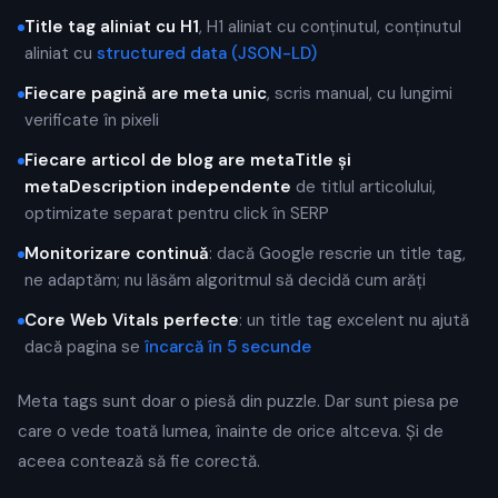
Title tag aliniat cu H1
, H1 aliniat cu conținutul, conținutul
aliniat cu
structured data (JSON-LD)
Fiecare pagină are meta unic
, scris manual, cu lungimi
verificate în pixeli
Fiecare articol de blog are metaTitle și
metaDescription independente
de titlul articolului,
optimizate separat pentru click în SERP
Monitorizare continuă
: dacă Google rescrie un title tag,
ne adaptăm; nu lăsăm algoritmul să decidă cum arăți
Core Web Vitals perfecte
: un title tag excelent nu ajută
dacă pagina se
încarcă în 5 secunde
Meta tags sunt doar o piesă din puzzle. Dar sunt piesa pe
care o vede toată lumea, înainte de orice altceva. Și de
aceea contează să fie corectă.