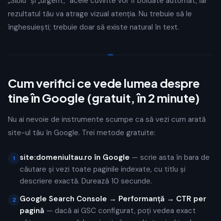
„Sibiu" și „urgent," acele cuvinte vor fi boldate automat, iar
rezultatul tău va atrage vizual atenția. Nu trebuie să le
înghesuiești; trebuie doar să existe natural în text.
Cum verifici ce vede lumea despre
tine în Google (gratuit, în 2 minute)
Nu ai nevoie de instrumente scumpe ca să vezi cum arată
site-ul tău în Google. Trei metode gratuite:
site:domeniultau.ro în Google
— scrie asta în bara de
1
căutare și vezi toate paginile indexate, cu titlu și
descriere exactă. Durează 10 secunde.
Google Search Console → Performanță → CTR per
2
pagină
— dacă ai GSC configurat, poți vedea exact