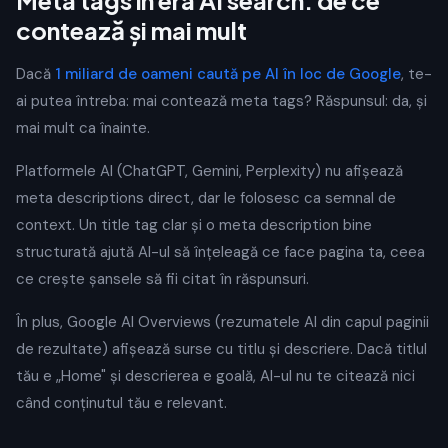
Meta tags în era AI search: de ce
contează și mai mult
Dacă
1 miliard de oameni caută pe AI în loc de Google
, te-
ai putea întreba: mai contează meta tags? Răspunsul: da, și
mai mult ca înainte.
Platformele AI (ChatGPT, Gemini, Perplexity) nu afișează
meta descriptions direct, dar le folosesc ca semnal de
context. Un title tag clar și o meta description bine
structurată ajută AI-ul să înțeleagă ce face pagina ta, ceea
ce crește șansele să fii citat în răspunsuri.
În plus, Google AI Overviews (rezumatele AI din capul paginii
de rezultate) afișează surse cu titlu și descriere. Dacă titlul
tău e „Home" și descrierea e goală, AI-ul nu te citează nici
când conținutul tău e relevant.