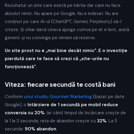
Rezultatul: un site care există pe hârtie dar care nu face
absolut nimic. Nu apare pe Google. Nu e indexat. Nu are
conținut pe care AI-ul (ChatGPT, Gemini, Perplexity) să-l
citeze. Și chiar dacă cineva ajunge cumva pe el: e lent, arată
generic și nu convinge pe nimeni să rezerve.
Un site prost nu e „mai bine decât nimic". E o investiție
pierdută care te face să crezi că „site-urile nu
funcționează".
Viteza: fiecare secundă te costă bani
Conform
unui studiu Gourmet Marketing
(bazat pe date
Google), o
întârziere de 1 secundă pe mobil reduce
conversia cu 20%
. Iar când timpul de încărcare crește de
la 1 la 3 secunde, rata de abandon crește cu
32%
. La 5
secunde:
90% abandon
.