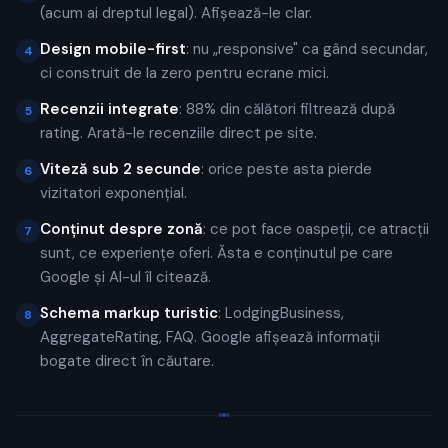
(acum ai dreptul legal). Afișează-le clar.
Design mobile-first
: nu „responsive" ca gând secundar,
4
ci construit de la zero pentru ecrane mici.
Recenzii integrate
: 88% din călători filtrează după
5
rating. Arată-le recenziile direct pe site.
Viteză sub 2 secunde
: orice peste asta pierde
6
vizitatori exponențial.
Conținut despre zonă
: ce pot face oaspeții, ce atracții
7
sunt, ce experiențe oferi. Ăsta e conținutul pe care
Google și AI-ul îl citează.
Schema markup turistic
: LodgingBusiness,
8
AggregateRating, FAQ. Google afișează informații
bogate direct în căutare.