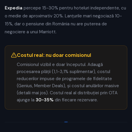
Expedia
percepe 15-30% pentru hoteluri independente, cu
o medie de aproximativ 20%. Lanțurile mari negociază 10-
15%, dar o pensiune din România nu are puterea de
negociere a unui Marriott.
Costul real: nu doar comisionul
Comisionul vizibil e doar începutul. Adaugă
procesarea plății (1,1-3,1% suplimentar), costul
reducerilor impuse de programele de fidelitate
(Genius, Member Deals), și costul anulărilor masive
(detalii mai jos). Costul real al distribuției prin OTA
ajunge la
30-35%
din fiecare rezervare.