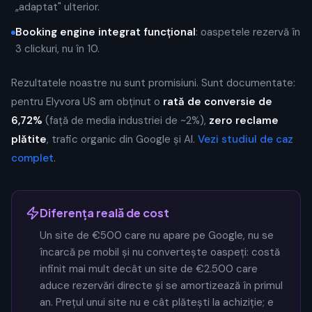
„adaptat" ulterior.
Booking engine integrat funcțional
: oaspetele rezervă în
3 clickuri, nu în 10.
Rezultatele noastre nu sunt promisiuni. Sunt documentate:
pentru Elyvora US am obținut o
rată de conversie de
6,72%
(față de media industriei de ~2%),
zero reclame
plătite
, trafic organic din Google și AI.
Vezi studiul de caz
complet
.
Diferența reală de cost
Un site de €500 care nu apare pe Google, nu se
încarcă pe mobil și nu convertește oaspeți: costă
infinit mai mult decât un site de €2.500 care
aduce rezervări directe și se amortizează în primul
an. Prețul unui site nu e cât plătești la achiziție; e