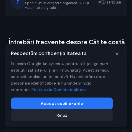
F
Distribuie
Specialiști în creștere organică, SEO și
vizibilitate digitală.
Întrebări frecvente despre Cât te costă
❓
să NU ai site propriu dacă ai un hotel sau
Respectăm confidențialitatea ta
o pensiune în România
Folosim Google Analytics 4 pentru a înțelege cum
este utilizat site-ul și a-l îmbunătăți. Acest serviciu
setează cookie-uri de analiză. Nu colectăm date
Cât costă un site profesional de hotel sau
pensiune?
personale identificabile și nu vindem nicio
informație.
Politica de Confidențialitate
Nu e suficient să fiu doar pe Booking.com?
Accept cookie-urile
Refuz
Cum mut oaspeții de pe Booking pe site-ul meu?