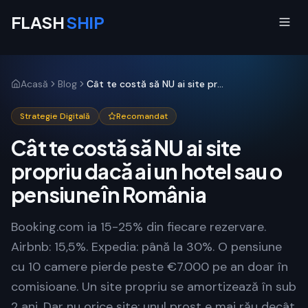
FLASH
SHIP
Acasă
Blog
Cât te costă să NU ai site propriu dacă ai un hotel sau o pensiune în România
Strategie Digitală
Recomandat
Cât te costă să NU ai site
propriu dacă ai un hotel sau o
pensiune în România
Booking.com ia 15-25% din fiecare rezervare.
Airbnb: 15,5%. Expedia: până la 30%. O pensiune
cu 10 camere pierde peste €7.000 pe an doar în
comisioane. Un site propriu se amortizează în sub
2 ani. Dar nu orice site: unul prost e mai rău decât