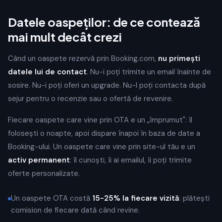
Datele oaspeților: de ce contează
mai mult decât crezi
Când un oaspete rezervă prin Booking.com,
nu primești
datele lui de contact
. Nu-i poți trimite un email înainte de
sosire. Nu-i poți oferi un upgrade. Nu-l poți contacta după
sejur pentru o recenzie sau o ofertă de revenire.
Fiecare oaspete care vine prin OTA e un „împrumut": îl
folosești o noapte, apoi dispare înapoi în baza de date a
Booking-ului. Un oaspete care vine prin site-ul tău e un
activ permanent
: îl cunoști, îi ai emailul, îi poți trimite
oferte personalizate.
Un oaspete OTA costă
15-25% la fiecare vizită
: plătești
comision de fiecare dată când revine.