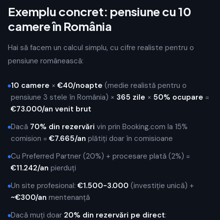
Exemplu concret: pensiune cu 10
camere în România
Hai să facem un calcul simplu, cu cifre realiste pentru o
pensiune românească:
10 camere
×
€40/noapte
(medie realistă pentru o
pensiune 3 stele în România) ×
365 zile
×
50% ocupare
=
€73.000/an venit brut
Dacă
70% din rezervări
vin prin Booking.com la 15%
comision =
€7.665/an
plătiți doar în comisioane
Cu Preferred Partner (20%) + procesare plată (2%) =
€11.242/an
pierduți
Un site profesional:
€1.500-3.000
(investiție unică) +
~€300/an
mentenanță
Dacă muți doar
20% din rezervări pe direct
: