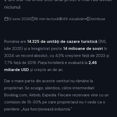
niciunul.
12 iunie 2026
18 min
lectură
49
vizualizări
Distribuie
România are
14.325 de unități de cazare turistică
(INS,
iulie 2025) și a înregistrat peste
14 milioane de sosiri
în
2024: un record absolut, cu 4,5% creștere față de 2023 și
7,7% față de 2019. Piața hotelieră e evaluată la
2,46
miliarde USD
și crește an de an.
Dar o mare parte din aceste venituri nu rămâne la
proprietari. Se scurge, silențios, către intermediari:
Booking.com, Airbnb, Expedia. Fiecare rezervare vine cu un
comision de 15-30% pe care proprietarul nu-l vede ca o
pierdere: „Așa funcționează industria."