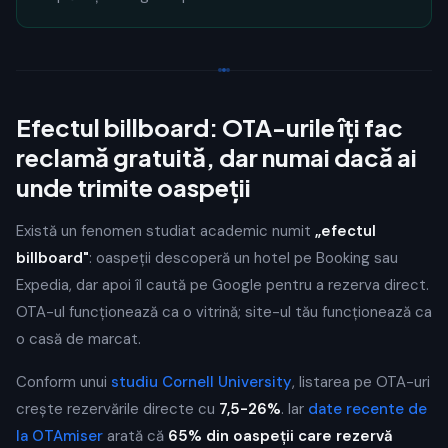
Efectul billboard: OTA-urile îți fac
reclamă gratuită, dar numai dacă ai
unde trimite oaspeții
Există un fenomen studiat academic numit
„efectul
billboard"
: oaspeții descoperă un hotel pe Booking sau
Expedia, dar apoi îl caută pe Google pentru a rezerva direct.
OTA-ul funcționează ca o vitrină; site-ul tău funcționează ca
o casă de marcat.
Conform unui
studiu Cornell University
, listarea pe OTA-uri
crește rezervările directe cu
7,5-26%
. Iar
date recente de
la OTAmiser
arată că
65% din oaspeții care rezervă