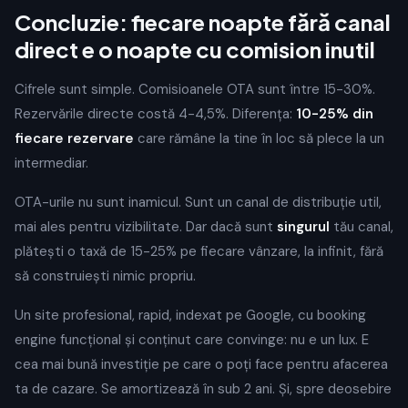
Concluzie: fiecare noapte fără canal
direct e o noapte cu comision inutil
Cifrele sunt simple. Comisioanele OTA sunt între 15-30%.
Rezervările directe costă 4-4,5%. Diferența:
10-25% din
fiecare rezervare
care rămâne la tine în loc să plece la un
intermediar.
OTA-urile nu sunt inamicul. Sunt un canal de distribuție util,
mai ales pentru vizibilitate. Dar dacă sunt
singurul
tău canal,
plătești o taxă de 15-25% pe fiecare vânzare, la infinit, fără
să construiești nimic propriu.
Un site profesional, rapid, indexat pe Google, cu booking
engine funcțional și conținut care convinge: nu e un lux. E
cea mai bună investiție pe care o poți face pentru afacerea
ta de cazare. Se amortizează în sub 2 ani. Și, spre deosebire