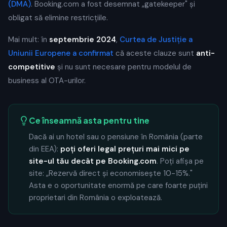
(DMA)
. Booking.com a fost desemnat „gatekeeper" și
obligat să elimine restricțiile.
Mai mult: în
septembrie 2024
,
Curtea de Justiție a
Uniunii Europene a confirmat
că aceste clauze sunt
anti-
competitive
și nu sunt necesare pentru modelul de
business al OTA-urilor.
Ce înseamnă asta pentru tine
Dacă ai un hotel sau o pensiune în România (parte
din EEA):
poți oferi legal prețuri mai mici pe
site-ul tău decât pe Booking.com
. Poți afișa pe
site: „Rezervă direct și economisește 10-15%."
Asta e o oportunitate enormă pe care foarte puțini
proprietari din România o exploatează.