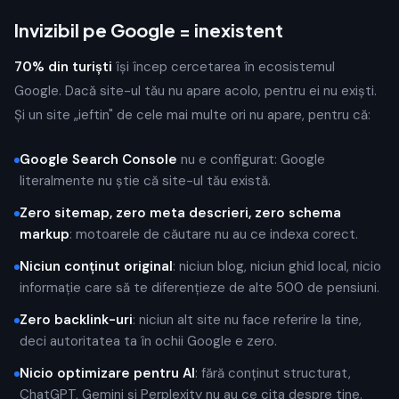
Invizibil pe Google = inexistent
70% din turiști
își încep cercetarea în ecosistemul
Google. Dacă site-ul tău nu apare acolo, pentru ei nu exiști.
Și un site „ieftin" de cele mai multe ori nu apare, pentru că:
Google Search Console
nu e configurat: Google
literalmente nu știe că site-ul tău există.
Zero sitemap, zero meta descrieri, zero schema
markup
: motoarele de căutare nu au ce indexa corect.
Niciun conținut original
: niciun blog, niciun ghid local, nicio
informație care să te diferențieze de alte 500 de pensiuni.
Zero backlink-uri
: niciun alt site nu face referire la tine,
deci autoritatea ta în ochii Google e zero.
Nicio optimizare pentru AI
: fără conținut structurat,
ChatGPT, Gemini și Perplexity nu au ce cita despre tine.