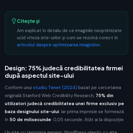
Citește și
Am explicat în detaliu de ce imaginile neoptimizate
ucid viteza site-urilor și cum se rezolvă corect în
articolul despre optimizarea imaginilor
.
Design: 75% judecă credibilitatea firmei
după aspectul site-ului
Conform unui
studiu Tenet (2024)
bazat pe cercetarea
originală Stanford Web Credibility Research,
75% din
utilizatori judecă credibilitatea unei firme exclusiv pe
baza designului site-ului
. Iar prima impresie se formează
în
50 de milisecunde
: 0,05 secunde. Atât ai la dispoziție.
Un site cu template generic WordPress identic cu alte