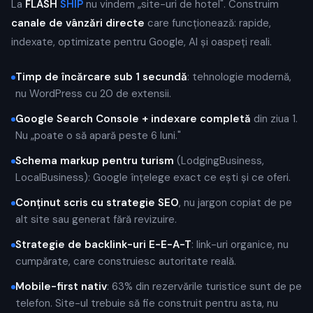
La
FLASH
SHIP
nu vindem „site-uri de hotel". Construim
canale de vânzări directe
care funcționează: rapide,
indexate, optimizate pentru Google, AI și oaspeți reali.
Timp de încărcare sub 1 secundă
: tehnologie modernă,
nu WordPress cu 20 de extensii.
Google Search Console + indexare completă
din ziua 1.
Nu „poate o să apară peste 6 luni."
Schema markup pentru turism
(LodgingBusiness,
LocalBusiness): Google înțelege exact ce ești și ce oferi.
Conținut scris cu strategie SEO
, nu jargon copiat de pe
alt site sau generat fără revizuire.
Strategie de backlink-uri E-E-A-T
: link-uri organice, nu
cumpărate, care construiesc autoritate reală.
Mobile-first nativ
: 63% din rezervările turistice sunt de pe
telefon. Site-ul trebuie să fie construit pentru asta, nu