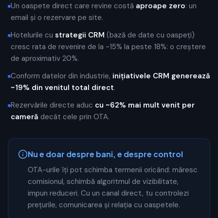
Un oaspete direct care revine costă
aproape zero
: un
email și o rezervare pe site.
Hotelurile cu
strategii CRM
(bază de date cu oaspeți)
cresc rata de revenire de la ~15% la peste 18%: o creștere
de aproximativ 20%.
Conform datelor din industrie,
inițiativele CRM generează
~19% din venitul total direct
.
Rezervările directe aduc
cu ~62% mai mult venit per
cameră
decât cele prin OTA.
Nu e doar despre bani, e despre control
OTA-urile îți pot schimba termenii oricând: măresc
comisionul, schimbă algoritmul de vizibilitate,
impun reduceri. Cu un canal direct, tu controlezi
prețurile, comunicarea și relația cu oaspetele.